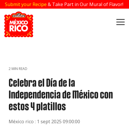
Skip
Submit your Recipe
& Take Part in Our Mural of Flavor!
to
the
main
To
content.
Me
2 MIN READ
Celebra el Día de la
Independencia de México con
estos 4 platillos
México rico
:
1 sept 2025 09:00:00